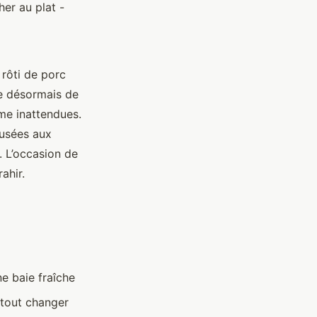
her au plat -
 rôti de porc
le désormais de
ême inattendues.
fusées aux
. L’occasion de
ahir.
ne baie fraîche
 tout changer