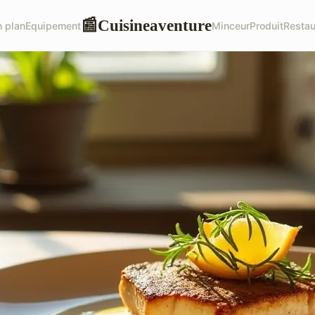
Cuisineaventure
📰
 plan
Equipement
Minceur
Produit
Restau