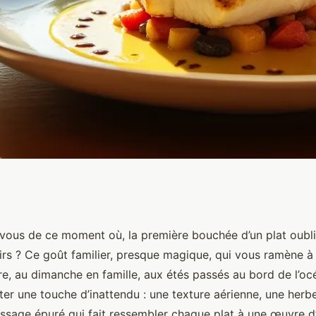
mie : Comment
ous de ce moment où, la première bouchée d’un plat oubli
irs ? Ce goût familier, presque magique, qui vous ramène à 
odernité ?
e, au dimanche en famille, aux étés passés au bord de l’oc
ter une touche d’inattendu : une texture aérienne, une herb
ressage épuré qui fait ressembler chaque plat à une œuvre d’a