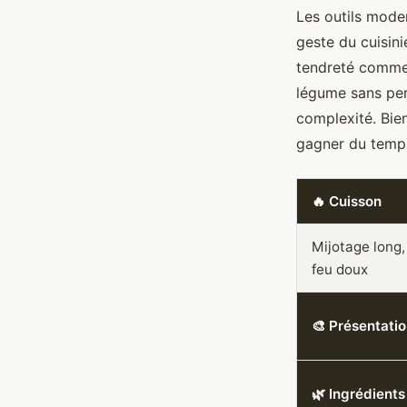
Les outils mod
geste du cuisin
tendreté comme 
légume sans perd
complexité. Bien
gagner du temps,
🔥 Cuisson
Mijotage long,
feu doux
🎨 Présentati
🌿 Ingrédients