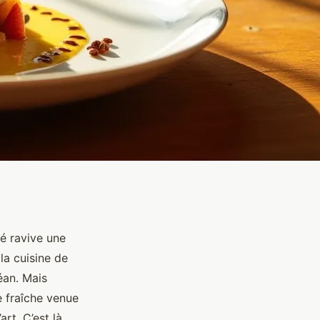
é ravive une
la cuisine de
éan. Mais
e fraîche venue
rt. C’est là,