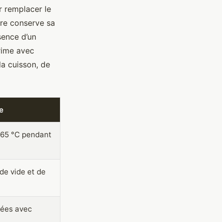
r remplacer le
ure conserve sa
sence d’un
 rime avec
la cuisson, de
e
 65 °C pendant
de vide et de
nées avec