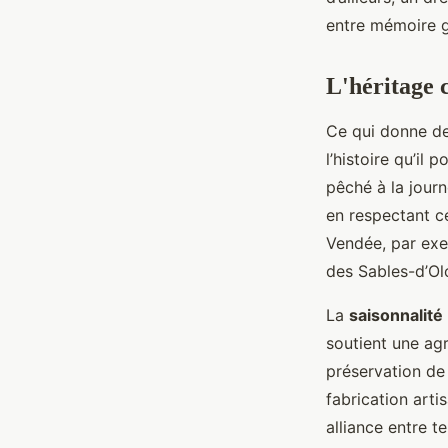
Anicette
•
18/05/2026 19:19
•
11 min de lecture
entre mémoire gu
L'héritage c
Ce qui donne de 
l’histoire qu’il
pêché à la journ
en respectant ce
Vendée, par exem
des Sables-d’Ol
La
saisonnalité
soutient une agr
préservation de 
fabrication art
alliance entre t