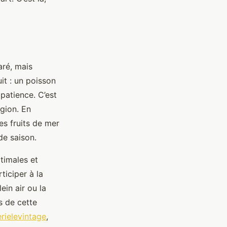
aré, mais
it : un poisson
patience. C’est
gion. En
es fruits de mer
de saison.
timales et
ticiper à la
ein air ou la
s de cette
rielevintage
,