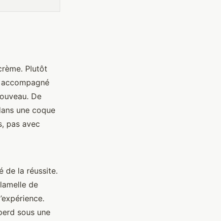
crème. Plutôt
té, accompagné
 nouveau. De
dans une coque
s, pas avec
 de la réussite.
 lamelle de
l’expérience.
 perd sous une