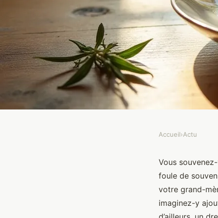
Accueil
›
Actu
ACTU
Cuisine et gastrono
Vous souvenez-v
foule de souven
marier tradition et m
votre grand-mèr
imaginez-y ajou
d’ailleurs, un d