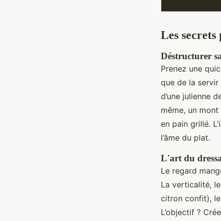
Les secrets 
Déstructurer s
Prenez une quic
que de la servir
d’une julienne de
même, un mont d
en pain grillé. L
l’âme du plat.
L'art du dress
Le regard mange 
La verticalité, 
citron confit), l
L’objectif ? Cré