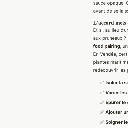
sauce opaque. C
avant de se lais
L'accord mets 
Et si, au lieu d
aux pruneaux ? 
food pairing
, u
En Vendée, cert
plantes maritim
redécouvrir les 
✅
Isoler la 
✅
Varier les
✅
Épurer le
✅
Ajouter un
✅
Soigner l