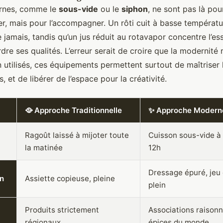
ernes, comme le
sous-vide
ou le
siphon
, ne sont pas là pou
ier, mais pour l’accompagner. Un rôti cuit à basse températ
jamais, tandis qu’un jus réduit au rotavapor concentre l’es
re ses qualités. L’erreur serait de croire que la modernité
 utilisés, ces équipements permettent surtout de maîtriser 
 et de libérer de l’espace pour la créativité.
🥘 Approche Traditionnelle
✨ Approche Modern
Ragoût laissé à mijoter toute
Cuisson sous-vide à
la matinée
12h
Dressage épuré, jeu 
on
Assiette copieuse, pleine
plein
Produits strictement
Associations raison
régionaux
épices du monde