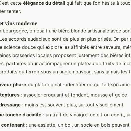
’est cette
élégance du détail
qui fait que l’on hésite à touc
ser tenter.
et vins moderne
’un bourgogne, on osait une bière blonde artisanale avec son
Les accords audacieux sont de plus en plus prisés. On par
ne science douce qui explore les affinités entre saveurs, m
aines brasseries locales proposent justement des bières in
es, parfaites pour accompagner un plateau de fruits de mer
produits du terroir sous un angle nouveau, sans jamais les tr
saveur phare
du plat original - identifier ce qui fait son âme
 textures
: associer croquant et fondant, mousse et gelée
 dressage
: moins est souvent plus, surtout visuellement
e touche d’acidité
: un trait de vinaigre, un citron confit, u
e contenant
: une assiette, un bol, un socle en bois peuvent