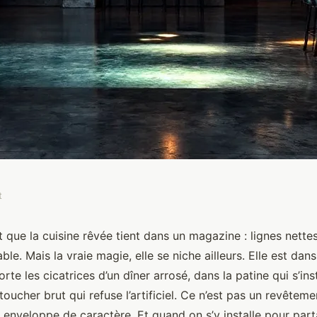
t
ndances pour un bar
 que la cuisine rêvée tient dans un magazine : lignes nettes
le. Mais la vraie magie, elle se niche ailleurs. Elle est da
rte les cicatrices d’un dîner arrosé, dans la patine qui s’ins
toucher brut qui refuse l’artificiel. Ce n’est pas un revête
e enveloppe de caractère. Et quand on s’y installe pour part