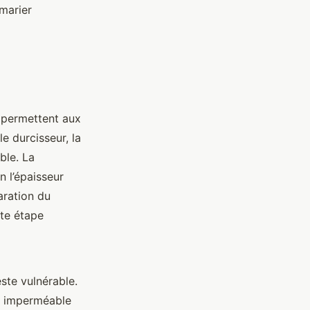
marier
 permettent aux
le durcisseur, la
ble. La
n l’épaisseur
aration du
tte étape
este vulnérable.
re imperméable