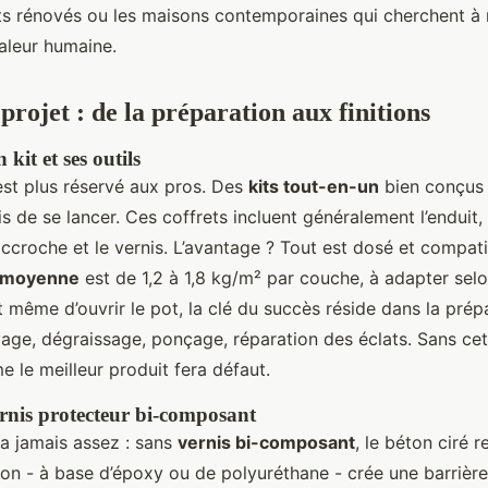
s rénovés ou les maisons contemporaines qui cherchent à 
aleur humaine.
projet : de la préparation aux finitions
 kit et ses outils
est plus réservé aux pros. Des
kits tout-en-un
bien conçus
is de se lancer. Ces coffrets incluent généralement l’enduit, 
ccroche et le vernis. L’avantage ? Tout est dosé et compati
 moyenne
est de 1,2 à 1,8 kg/m² par couche, à adapter selo
 même d’ouvrir le pot, la clé du succès réside dans la prép
yage, dégraissage, ponçage, réparation des éclats. Sans ce
 le meilleur produit fera défaut.
ernis protecteur bi-composant
ra jamais assez : sans
vernis bi-composant
, le béton ciré r
tion - à base d’époxy ou de polyuréthane - crée une barriè