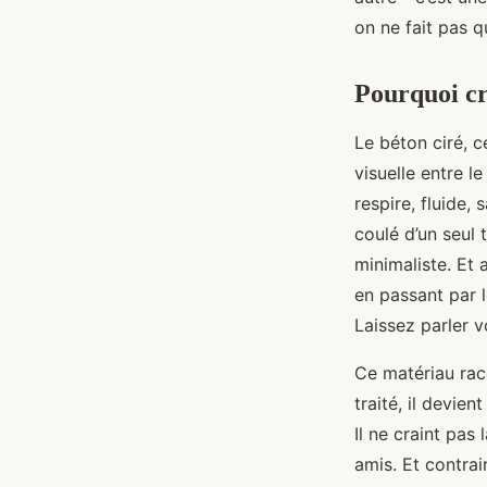
Jean-Guillaume
•
28/04/2026 17:49
•
7 min de lecture
on ne fait pas qu
Pourquoi cr
Le béton ciré, 
visuelle entre l
respire, fluide, 
coulé d’un seul 
minimaliste. Et
en passant par l
Laissez parler v
Ce matériau raco
traité, il devien
Il ne craint pas
amis. Et contrai