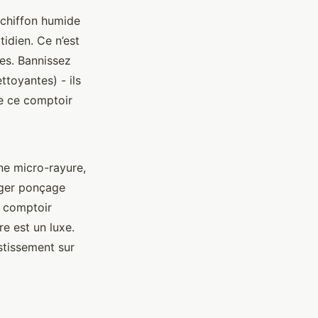
 chiffon humide
otidien. Ce n’est
es. Bannissez
ttoyantes) - ils
te ce comptoir
ne micro-rayure,
léger ponçage
e comptoir
e est un luxe.
stissement sur