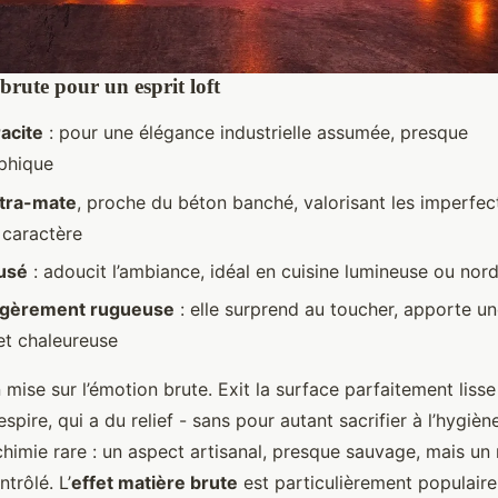
 brute pour un esprit loft
racite
: pour une élégance industrielle assumée, presque
phique
ltra-mate
, proche du béton banché, valorisant les imperf
 caractère
usé
: adoucit l’ambiance, idéal en cuisine lumineuse ou nor
égèrement rugueuse
: elle surprend au toucher, apporte u
et chaleureuse
 mise sur l’émotion brute. Exit la surface parfaitement lisse
espire, qui a du relief - sans pour autant sacrifier à l’hygièn
chimie rare : un aspect artisanal, presque sauvage, mais un
trôlé. L’
effet matière brute
est particulièrement populaire 