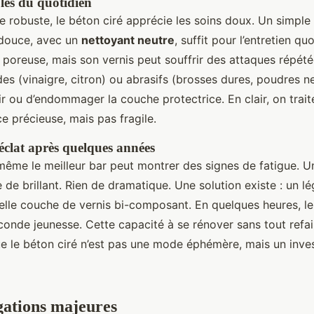
ples du quotidien
e robuste, le béton ciré apprécie les soins doux. Un simple
douce, avec un
nettoyant neutre
, suffit pour l’entretien qu
 poreuse, mais son vernis peut souffrir des attaques répété
des (vinaigre, citron) ou abrasifs (brosses dures, poudres ne
ir ou d’endommager la couche protectrice. En clair, on trai
 précieuse, mais pas fragile.
éclat après quelques années
même le meilleur bar peut montrer des signes de fatigue. U
 de brillant. Rien de dramatique. Une solution existe : un 
velle couche de vernis bi-composant. En quelques heures, l
onde jeunesse. Cette capacité à se rénover sans tout refair
ue le béton ciré n’est pas une mode éphémère, mais un inve
gations majeures