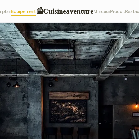
Cuisineaventure
📰
 plan
Equipement
Minceur
Produit
Restau