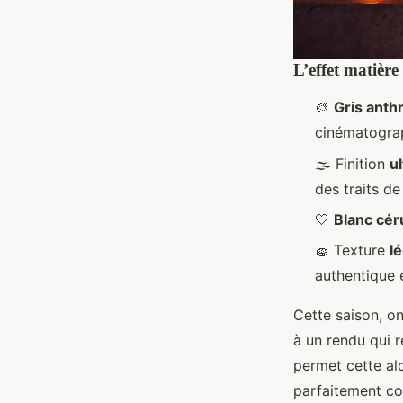
L’effet matière
🎨
Gris anth
cinématogra
🌫️ Finition
u
des traits de
🤍
Blanc cér
🧽 Texture
l
authentique 
Cette saison, on
à un rendu qui r
permet cette al
parfaitement con