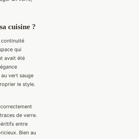
a cuisine ?
 continuité
espace qui
ut avait été
élégance
 au vert sauge
oprier le style.
s correctement
 traces de verre.
éritifs entre
ricieux. Bien au