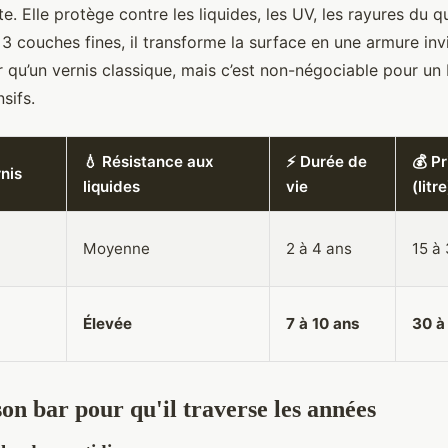
te. Elle protège contre les liquides, les UV, les rayures du q
3 couches fines, il transforme la surface en une armure invis
r qu’un vernis classique, mais c’est non-négociable pour un
sifs.
💧 Résistance aux
⚡ Durée de
💰 Pr
nis
liquides
vie
(litre
Moyenne
2 à 4 ans
15 à
Élevée
7 à 10 ans
30 à
on bar pour qu'il traverse les années