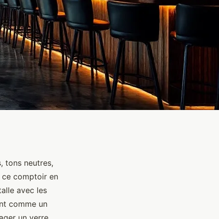
, tons neutres,
ns ce comptoir en
talle avec les
ment comme un
ager un verre,