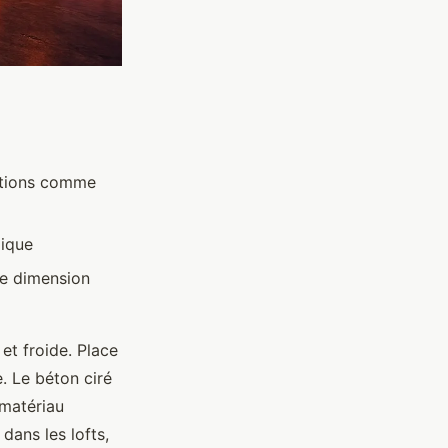
ections comme
dique
ne dimension
 et froide. Place
e. Le béton ciré
 matériau
dans les lofts,