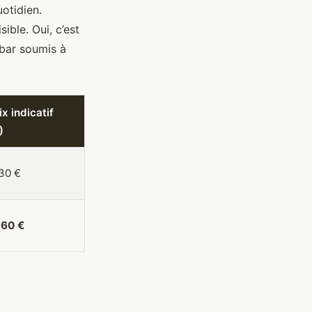
uotidien.
ible. Oui, c’est
 bar soumis à
ix indicatif
)
 30 €
 60 €