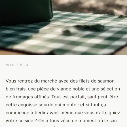
Accueil
›
Actu
ACTU
Top astuces pour maximiser la
Vous rentrez du marché avec des filets de saumon
bien frais, une pièce de viande noble et une sélection
conservation avec un sac
de fromages affinés. Tout est parfait, sauf peut-être
isotherme
cette angoisse sourde qui monte : et si tout ça
commence à tiédir avant même que vous n’atteigniez
Anicette
•
16/06/2026 14:25
•
8 min de lecture
votre cuisine ? On a tous vécu ce moment où le sac